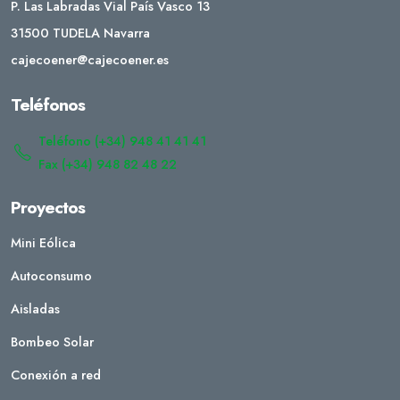
P. Las Labradas Vial País Vasco 13
31500 TUDELA Navarra
cajecoener@cajecoener.es
Teléfonos
Teléfono (+34) 948 41 41 41
Fax (+34) 948 82 48 22
Proyectos
Mini Eólica
Autoconsumo
Aisladas
Bombeo Solar
Conexión a red